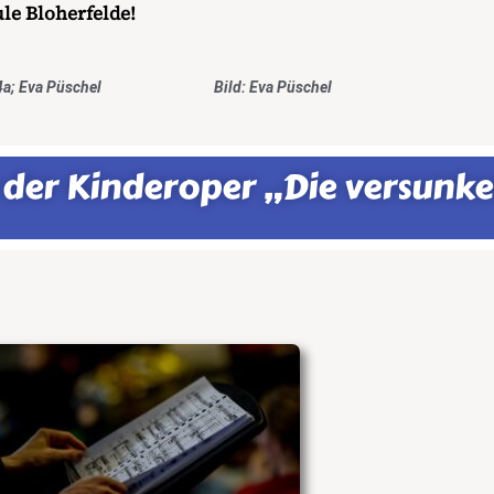
le Bloherfelde!
t: 4a; Eva Püschel Bild: Eva Püschel
an der Kinderoper „Die versunk