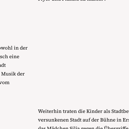
owohl in der
sch eine
adt
e Musik der
 vom
Weiterhin traten die Kinder als Stadt
versunkenen Stadt auf der Bühne in E
das Mädchen Silja gegen die Übergriff