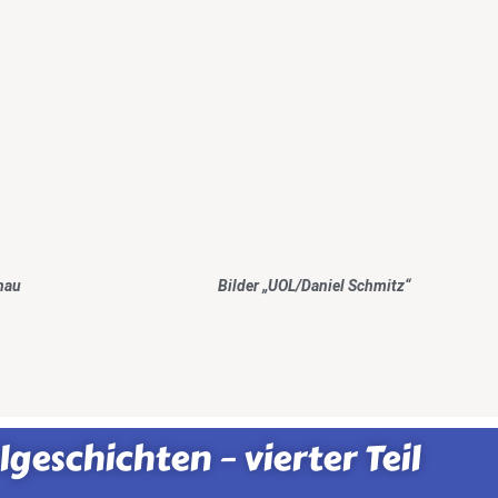
tina Gronau Bilder „UOL/Daniel Schmitz“
geschichten – vierter Teil