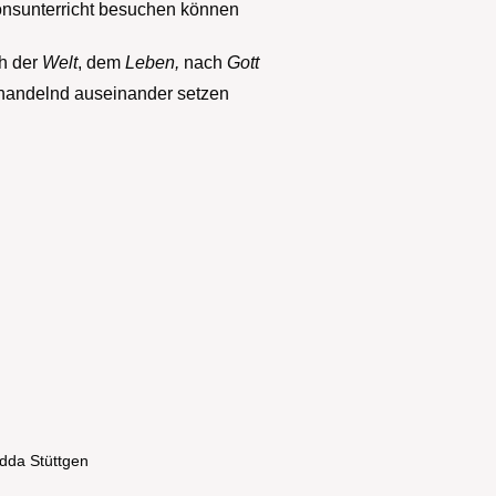
ionsunterricht besuchen können
ch der
Welt
, dem
Leben,
nach
Gott
 handelnd auseinander setzen
dda Stüttgen